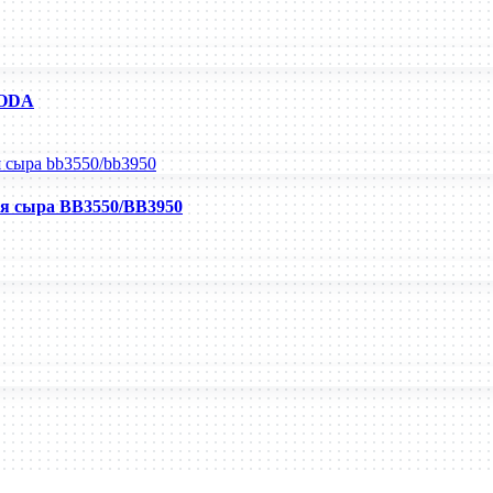
/ODA
ия сыра BB3550/BB3950