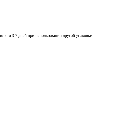
место 3-7 дней при использовании другой упаковки.
ВОПРОС
Google reCaptcha: Неверный ключ сайта.
ните нам
59-23-23