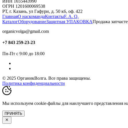
ИНН 1655443990
ОГРН 1201600069538
РТ, г. Казань, ул Гафури, д. 50 к6, оф. 422
Главная
О нас
команда
Контакты
F. A. Q.
Каталог
Оборудование
Защитная УПАКОВКА
Продажа запчаст
organicvolga@gmail.com
+7 843 259-23-23
Пн-Пт с 9:00 до 18:00
© 2025 ОрганикВолга. Все права защищены.
Политика конфиденциальности
Мы используем cookie-файлы для наилучшего представления наш
ПРИНЯТЬ