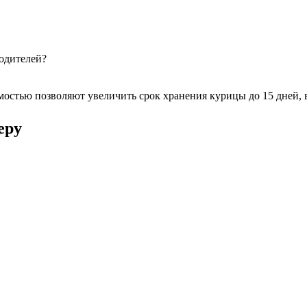
одителей?
стью позволяют увеличить срок хранения курицы до 15 дней, в
еру
ЗАДАТЬ 
Я согласен(а) с Политикой конфиденциальности
Или позво
+7 (843) 2