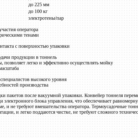
до 225 мм
до 100 кг
электротены/пар
участия оператора
трическими тенами
нтакта с поверхностью упаковки
одачи продукции в тоннель
ы, позволяет легко и эффективно осуществлять мойку
масштаба
 специалистов высокого уровня
ебностей производства
 пакетов после вакуумной упаковки. Конвейер тоннеля перемещ
и электронного блока управления, что обеспечивает равномерн
е, и не требуют вмешательства оператора. Термоусадочные то
атации, и легко поддаются чистке, не требуют сложного технич